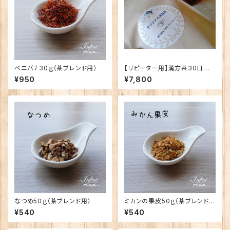
ベニバナ30ｇ（茶ブレンド用）
【リピーター用】漢方茶30日分
（送料込）
¥950
¥7,800
なつめ50ｇ（茶ブレンド用）
ミカンの果皮50ｇ（茶ブレンド
用）
¥540
¥540