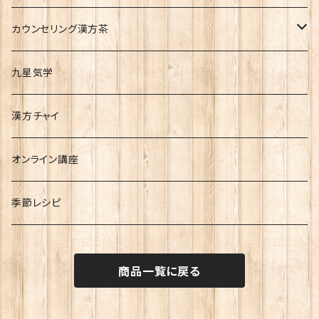
気血水別漢方茶
理気類（気のめぐりをよくする）
カウンセリング漢方茶
その他
補気類（気を補い元気をつける）
リピート14日分
九星気学
五行別漢方茶
補血類（血の不足を補う）
リピート30日分
漢方チャイ
理血類（血のめぐりをよくする）
skype
オンライン講座
利水類（水のめぐりをよくする）
季節レシピ
その他
商品一覧に戻る