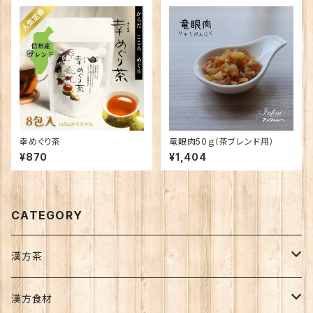
幸めぐり茶
竜眼肉50ｇ（茶ブレンド用）
¥870
¥1,404
CATEGORY
漢方茶
季節の漢方茶
漢方食材