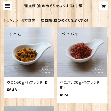
理血類（血のめぐりをよくする） | 漢方
養生サロン アンフィニー. オンライン
ショップ
HOME
漢方食材
理血類（血のめぐりをよくする）
ウコン50ｇ（茶ブレンド用）
ベニバナ30ｇ（茶ブレンド
用）
¥648
¥950