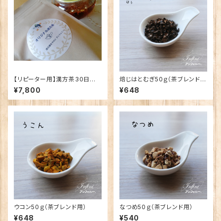
【リピーター用】漢方茶30日分
焙じはとむぎ50ｇ（茶ブレンド
（送料込）
用）
¥7,800
¥648
ウコン50ｇ（茶ブレンド用）
なつめ50ｇ（茶ブレンド用）
¥648
¥540