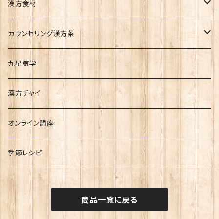
季節の漢方茶
漢方食材
気血水別漢方茶
理気類（気のめぐりをよくする）
カウンセリング漢方茶
その他
補気類（気を補い元気をつける）
リピート14日分
九星気学
五行別漢方茶
補血類（血の不足を補う）
リピート30日分
漢方チャイ
理血類（血のめぐりをよくする）
skype
オンライン講座
利水類（水のめぐりをよくする）
季節レシピ
その他
商品一覧に戻る